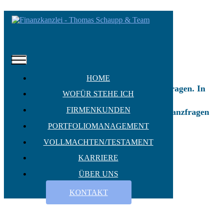
Herzlich willkommen bei
Schaupp & Partner!
Bei uns sind Sie in guten Händen
HOME
12.000 Mandanten vertrauen uns in Finanzfragen. In
WOFÜR STEHE ICH
Deutschland und in Österreich.
FIRMENKUNDEN
Wir sind Ihre Begleiter in den wichtigen Finanzfragen
des Lebens.
PORTFOLIOMANAGEMENT
VOLLMACHTEN/TESTAMENT
Mehr erfahren
KARRIERE
ÜBER UNS
KONTAKT